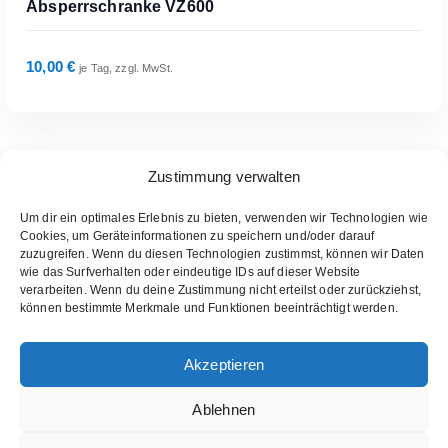
Absperrschranke VZ600
10,00
€
je Tag, zzgl. MwSt.
Zustimmung verwalten
exkl. 19 % MwSt.
zzgl.
Versandkosten
Um dir ein optimales Erlebnis zu bieten, verwenden wir Technologien wie
Cookies, um Geräteinformationen zu speichern und/oder darauf
zuzugreifen. Wenn du diesen Technologien zustimmst, können wir Daten
Zur Anfrage Hinzufügen
wie das Surfverhalten oder eindeutige IDs auf dieser Website
verarbeiten. Wenn du deine Zustimmung nicht erteilst oder zurückziehst,
können bestimmte Merkmale und Funktionen beeinträchtigt werden.
Copyright © 2026 Setnetz GmbH
Akzeptieren
Kontakt
Cookie-Richtlinie (EU)
Impressum
AGB
Ablehnen
Alle Preise exkl. der gesetzlichen MwSt.