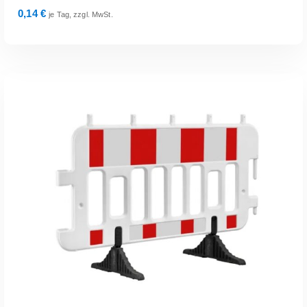
0,14
€
je Tag, zzgl. MwSt.
exkl. 19 % MwSt.
zzgl.
Versandkosten
Zur Anfrage Hinzufügen