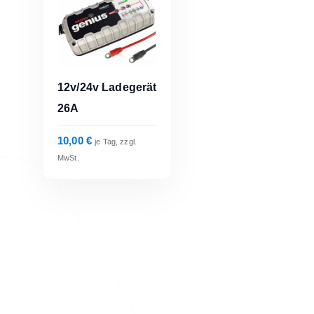
12v/24v Ladegerät
exkl. 19 % MwSt.
26A
zzgl.
Versandkosten
Zur Anfrage
10,00
€
je Tag, zzgl.
Hinzufügen
MwSt.